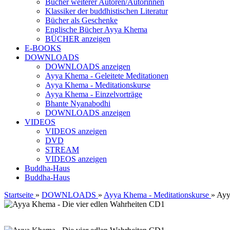
Bücher weiterer Autoren/Autorinnen
Klassiker der buddhistischen Literatur
Bücher als Geschenke
Englische Bücher Ayya Khema
BÜCHER anzeigen
E-BOOKS
DOWNLOADS
DOWNLOADS anzeigen
Ayya Khema - Geleitete Meditationen
Ayya Khema - Meditationskurse
Ayya Khema - Einzelvorträge
Bhante Nyanabodhi
DOWNLOADS anzeigen
VIDEOS
VIDEOS anzeigen
DVD
STREAM
VIDEOS anzeigen
Buddha-Haus
Buddha-Haus
Startseite
»
DOWNLOADS
»
Ayya Khema - Meditationskurse
»
Ayy