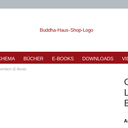
KHEMA
BÜCHER
E-BOOKS
DOWNLOADS
VI
einfach (E-Book)
Ar