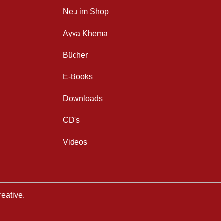
Neu im Shop
Ayya Khema
Bücher
E-Books
Downloads
CD's
Videos
eative
.